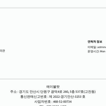
연락처 정보
이메일: admin@m
약관
운영시간: Mon - F
s
에이블팟
주소 : 경기도 안산시 단원구 광덕4로 260, 5층 537호(고잔동)
통신판매신고번호 : 제 2022-경기안산-3253 호
사업자번호 : 468-52-00734