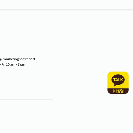
arketingbooster.net
ri 10 am - 7 pm