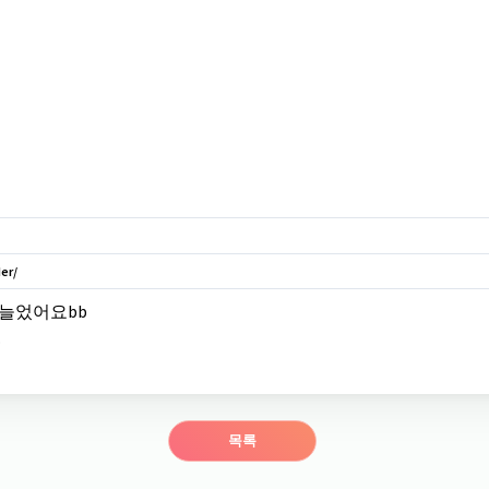
er/
 늘었어요bb
.
목록