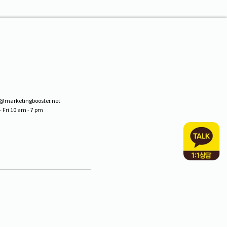
arketingbooster.net
ri 10 am - 7 pm