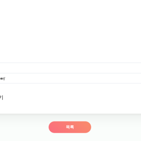
er/
기
목록