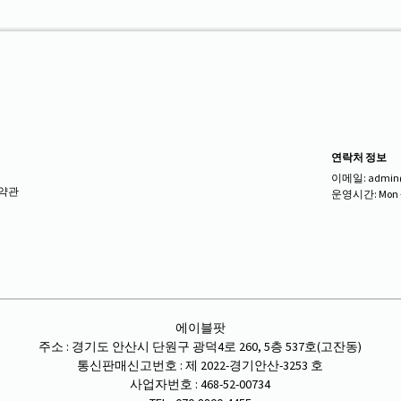
연락처 정보
이메일: admin@m
약관
운영시간: Mon - F
s
에이블팟
주소 : 경기도 안산시 단원구 광덕4로 260, 5층 537호(고잔동)
통신판매신고번호 : 제 2022-경기안산-3253 호
사업자번호 : 468-52-00734