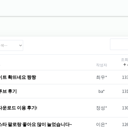
조
목
작성자
이트 확뜨네요 짱짱
최우*
13
투브 후기
ba*
13
다운로드 이용 후기!
정성*
13
스타 팔로랑 좋아요 많이 늘었습니다~
이은*
12