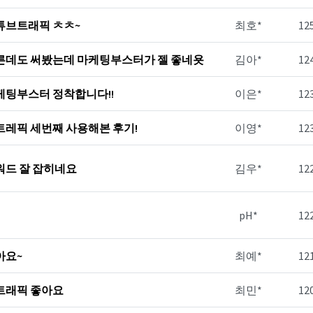
튜브트래픽 ㅊㅊ~
최호*
12
른데도 써봤는데 마케팅부스터가 젤 좋네욧
김아*
12
케팅부스터 정착합니다!!
이은*
12
트레픽 세번째 사용해본 후기!
이영*
12
워드 잘 잡히네요
김우*
12
pH*
12
아요~
최예*
12
트래픽 좋아요
최민*
12