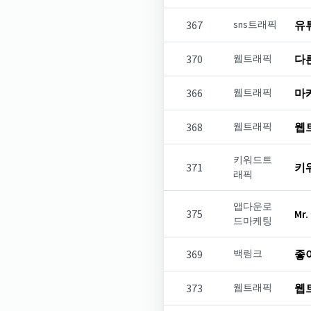
367
sns트래픽
유
370
웹트래픽
다
366
웹트래픽
마
368
웹트래픽
웹
키워드트
371
키
래픽
앱다운로
375
Mr.
드마케팅
369
백링크
좋
373
웹트래픽
웹