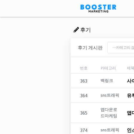
후기
후기 게시판
번호
카테고리
제
363
백링크
사
364
sns트래픽
유
앱다운로
365
앱
드마케팅
374
sns트래픽
인